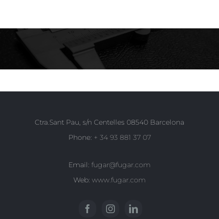
Ctra.Sant Pau, s/n Centelles 08540 Barcelona
Phone:
+ 34 93 881 37 07
Email:
fugar@fugar.com
Web:
www.fugar.com