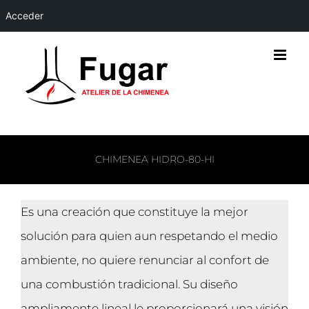
Acceder
Saltar
al
contenido
CHIMENEA HIDRO-80-HI
Es una creación que constituye la mejor
solución para quien aun respetando el medio
ambiente, no quiere renunciar al confort de
una combustión tradicional. Su diseño
ampliamente lineal le proporcionará una visión