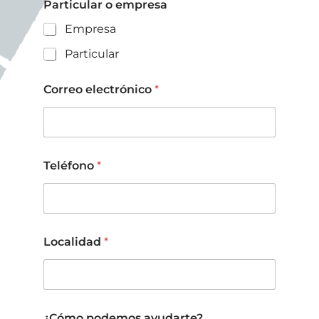
Particular o empresa
Empresa
Particular
Correo electrónico
*
Teléfono
*
*
Localidad
*
p
o
d
e
m
o
¿Cómo podemos ayudarte?