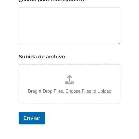
s
N
o
m
b
r
e
Subida de archivo
Drag & Drop Files,
Choose Files to Upload
Enviar