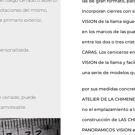
el fuego cerrado o abierto
las de gran formato, para 
notaciones del mismo,
Incorporan cierres con s
 primario exterior,
VISION de la llama sigue
en los marcos de las pue
entre los dos o tres cr
personalizada.
CARAS. Los ceniceros en
VISION de la llama y fac
una serie de modelos qu
por sus medidas concreta
re cerrado, puede
ATELIER DE LA CHIMENEA
scamoteable.
no el emplazamiento a l
construcción de LAS
PANORAMICOS VISION es