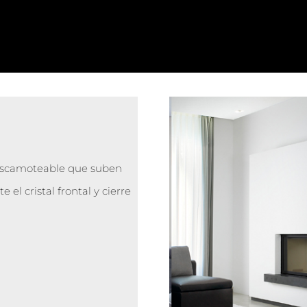
o escamoteable que suben
e el cristal frontal y cierre