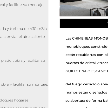
al y facilitar su montaje,
zada y turbina de 430 m3/h
ra enviar el aire caliente
Las CHIMENEAS MONOB
monobloques construidos
están recubiertas con p
ladur, obra y facilitar su
puertas de cristal vitro
GUILLOTINA O ESCAMOTEA
obra y facilitar su montaje.
del fuego cerrado o abie
humos están diseñados 
obloques hogares
su abertura de forma ba